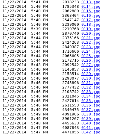
11/22/2014  5:41 PM      2018233 
0113.jpg
11/22/2014  5:40 PM      1785348 
0114.jpg
11/22/2014  5:40 PM      2062889 
0115.jpg
11/22/2014  5:40 PM      2363404 
0116.jpg
11/22/2014  5:40 PM      2547147 
0117.jpg
11/22/2014  5:40 PM      2239000 
0118.jpg
11/22/2014  5:39 PM      2219768 
0119.jpg
11/22/2014  5:44 PM      2870740 
0120.jpg
11/22/2014  5:44 PM      2375166 
0121.jpg
11/22/2014  5:44 PM      2424263 
0122.jpg
11/22/2014  5:44 PM      2849387 
0123.jpg
11/22/2014  5:44 PM      1716666 
0124.jpg
11/22/2014  5:44 PM      2065605 
0125.jpg
11/22/2014  5:44 PM      2172715 
0126.jpg
11/22/2014  5:43 PM      2092542 
0127.jpg
11/22/2014  5:46 PM      3145857 
0128.jpg
11/22/2014  5:46 PM      2158514 
0129.jpg
11/22/2014  5:46 PM      2298077 
0130.jpg
11/22/2014  5:46 PM      2745896 
0131.jpg
11/22/2014  5:46 PM      2777432 
0132.jpg
11/22/2014  5:46 PM      2108742 
0133.jpg
11/22/2014  5:46 PM      2321045 
0134.jpg
11/22/2014  5:46 PM      2427614 
0135.jpg
11/22/2014  5:46 PM      2611553 
0136.jpg
11/22/2014  5:49 PM      4340475 
0137.jpg
11/22/2014  5:49 PM      4091906 
0138.jpg
11/22/2014  5:49 PM      3961267 
0139.jpg
11/22/2014  5:48 PM      4455633 
0140.jpg
11/22/2014  5:47 PM      4087843 
0141.jpg
11/22/2014  5:47 PM      4471055 
0142.jpg