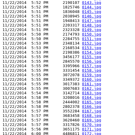
11/22/2014  5:52 PM      2190107 
0143.jpg
11/22/2014  5:52 PM      1825746 
0144.jpg
11/22/2014  5:51 PM      1836048 
0145.jpg
11/22/2014  5:51 PM      2038945 
0146.jpg
11/22/2014  5:51 PM      1948413 
0147.jpg
11/22/2014  5:51 PM      2203317 
0148.jpg
11/22/2014  5:51 PM      2323328 
0149.jpg
11/22/2014  5:50 PM      2174793 
0150.jpg
11/22/2014  5:50 PM      2284755 
0151.jpg
11/22/2014  5:53 PM      2348134 
0152.jpg
11/22/2014  5:53 PM      2168534 
0153.jpg
11/22/2014  5:53 PM      2198386 
0154.jpg
11/22/2014  5:55 PM      3456177 
0155.jpg
11/22/2014  5:55 PM      2845570 
0156.jpg
11/22/2014  5:55 PM      3395966 
0157.jpg
11/22/2014  5:55 PM      3331454 
0158.jpg
11/22/2014  5:55 PM      3072078 
0159.jpg
11/22/2014  5:55 PM      3349372 
0160.jpg
11/22/2014  5:55 PM      3017383 
0161.jpg
11/22/2014  5:55 PM      3007683 
0162.jpg
11/22/2014  5:54 PM      3142714 
0163.jpg
11/22/2014  5:58 PM      3208016 
0164.jpg
11/22/2014  5:58 PM      2444002 
0165.jpg
11/22/2014  5:58 PM      2802378 
0166.jpg
11/22/2014  5:57 PM      3552284 
0167.jpg
11/22/2014  5:57 PM      3683458 
0168.jpg
11/22/2014  5:57 PM      3620460 
0169.jpg
11/22/2014  5:57 PM      3317826 
0170.jpg
11/22/2014  5:56 PM      3651175 
0171.jpg
11/22/2014  6:00 PM      4486811 
0172.jpg