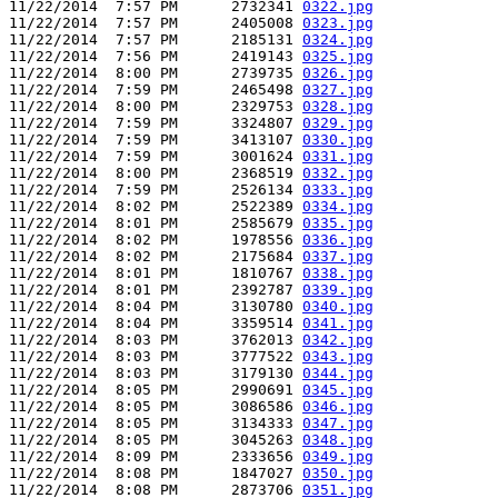
11/22/2014  7:57 PM      2732341 
0322.jpg
11/22/2014  7:57 PM      2405008 
0323.jpg
11/22/2014  7:57 PM      2185131 
0324.jpg
11/22/2014  7:56 PM      2419143 
0325.jpg
11/22/2014  8:00 PM      2739735 
0326.jpg
11/22/2014  7:59 PM      2465498 
0327.jpg
11/22/2014  8:00 PM      2329753 
0328.jpg
11/22/2014  7:59 PM      3324807 
0329.jpg
11/22/2014  7:59 PM      3413107 
0330.jpg
11/22/2014  7:59 PM      3001624 
0331.jpg
11/22/2014  8:00 PM      2368519 
0332.jpg
11/22/2014  7:59 PM      2526134 
0333.jpg
11/22/2014  8:02 PM      2522389 
0334.jpg
11/22/2014  8:01 PM      2585679 
0335.jpg
11/22/2014  8:02 PM      1978556 
0336.jpg
11/22/2014  8:02 PM      2175684 
0337.jpg
11/22/2014  8:01 PM      1810767 
0338.jpg
11/22/2014  8:01 PM      2392787 
0339.jpg
11/22/2014  8:04 PM      3130780 
0340.jpg
11/22/2014  8:04 PM      3359514 
0341.jpg
11/22/2014  8:03 PM      3762013 
0342.jpg
11/22/2014  8:03 PM      3777522 
0343.jpg
11/22/2014  8:03 PM      3179130 
0344.jpg
11/22/2014  8:05 PM      2990691 
0345.jpg
11/22/2014  8:05 PM      3086586 
0346.jpg
11/22/2014  8:05 PM      3134333 
0347.jpg
11/22/2014  8:05 PM      3045263 
0348.jpg
11/22/2014  8:09 PM      2333656 
0349.jpg
11/22/2014  8:08 PM      1847027 
0350.jpg
11/22/2014  8:08 PM      2873706 
0351.jpg