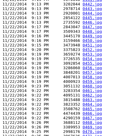
11/22/2014  9:13 PM      3202044 
0442.jpg
11/22/2014  9:13 PM      2978714 
0443.jpg
11/22/2014  9:13 PM      2920001 
0444.jpg
11/22/2014  9:13 PM      2854122 
0445.jpg
11/22/2014  9:13 PM      2735592 
0446.jpg
11/22/2014  9:17 PM      2843047 
0447.jpg
11/22/2014  9:17 PM      3509343 
0448.jpg
11/22/2014  9:16 PM      3445170 
0449.jpg
11/22/2014  9:16 PM      3159466 
0450.jpg
11/22/2014  9:15 PM      3473948 
0451.jpg
11/22/2014  9:20 PM      3375823 
0452.jpg
11/22/2014  9:19 PM      3659274 
0453.jpg
11/22/2014  9:19 PM      3726535 
0454.jpg
11/22/2014  9:20 PM      3092854 
0455.jpg
11/22/2014  9:19 PM      3286060 
0456.jpg
11/22/2014  9:19 PM      3848201 
0457.jpg
11/22/2014  9:19 PM      4007013 
0458.jpg
11/22/2014  9:19 PM      4000923 
0459.jpg
11/22/2014  9:23 PM      3051132 
0460.jpg
11/22/2014  9:22 PM      3283354 
0461.jpg
11/22/2014  9:22 PM      4095131 
0462.jpg
11/22/2014  9:22 PM      3815488 
0463.jpg
11/22/2014  9:22 PM      3823352 
0464.jpg
11/22/2014  9:22 PM      3508762 
0465.jpg
11/22/2014  9:22 PM      4474439 
0466.jpg
11/22/2014  9:22 PM      4290159 
0467.jpg
11/22/2014  9:26 PM      3688112 
0468.jpg
11/22/2014  9:26 PM      3389953 
0469.jpg
11/22/2014  9:25 PM      2998176 
0470.jpg