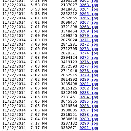
11/22/2014  6:58 PM      2300529 
0262.jpg
11/22/2014  6:58 PM      2137027 
0263.jpg
11/22/2014  6:58 PM      3418481 
0264.jpg
11/22/2014  6:58 PM      2852212 
0265.jpg
11/22/2014  7:01 PM      2952655 
0266.jpg
11/22/2014  7:01 PM      3696457 
0267.jpg
11/22/2014  7:01 PM      3721398 
0268.jpg
11/22/2014  7:00 PM      3348454 
0269.jpg
11/22/2014  7:00 PM      1909245 
0270.jpg
11/22/2014  7:00 PM      2075024 
0271.jpg
11/22/2014  7:00 PM      2841281 
0272.jpg
11/22/2014  7:00 PM      2712705 
0273.jpg
11/22/2014  7:03 PM      2679371 
0274.jpg
11/22/2014  7:03 PM      2804124 
0275.jpg
11/22/2014  7:03 PM      3419123 
0276.jpg
11/22/2014  7:03 PM      3572593 
0277.jpg
11/22/2014  7:03 PM      2741946 
0278.jpg
11/22/2014  7:02 PM      2852915 
0279.jpg
11/22/2014  7:02 PM      3014392 
0280.jpg
11/22/2014  7:02 PM      3385498 
0281.jpg
11/22/2014  7:06 PM      3815125 
0282.jpg
11/22/2014  7:06 PM      3822405 
0283.jpg
11/22/2014  7:05 PM      2781451 
0284.jpg
11/22/2014  7:05 PM      3645355 
0285.jpg
11/22/2014  7:05 PM      3319564 
0286.jpg
11/22/2014  7:05 PM      3900805 
0287.jpg
11/22/2014  7:07 PM      2816551 
0288.jpg
11/22/2014  7:04 PM      3686616 
0289.jpg
11/22/2014  7:17 PM      3287132 
0290.jpg
11/22/2014  7:17 PM      3362671 
0291.jpg