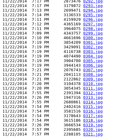
11/22/2014  7:17 PM      2873476 
0292.jpg
11/22/2014  7:17 PM      3179872 
0293.jpg
11/22/2014  7:13 PM      2699471 
0294.jpg
11/22/2014  7:14 PM      3136533 
0295.jpg
11/22/2014  7:11 PM      4159929 
0296.jpg
11/22/2014  7:12 PM      4365169 
0297.jpg
11/22/2014  7:11 PM      3964075 
0298.jpg
11/22/2014  7:09 PM      4343757 
0299.jpg
11/22/2014  7:10 PM      4661696 
0300.jpg
11/22/2014  7:19 PM      3854209 
0301.jpg
11/22/2014  7:19 PM      3429091 
0302.jpg
11/22/2014  7:19 PM      4116738 
0303.jpg
11/22/2014  7:19 PM      4074490 
0304.jpg
11/22/2014  7:19 PM      3904700 
0305.jpg
11/22/2014  7:19 PM      3944143 
0306.jpg
11/22/2014  7:21 PM      2076743 
0307.jpg
11/22/2014  7:21 PM      2041113 
0308.jpg
11/22/2014  7:21 PM      2122862 
0309.jpg
11/22/2014  7:20 PM      3104378 
0310.jpg
11/22/2014  7:20 PM      3054345 
0311.jpg
11/22/2014  7:55 PM      2391394 
0312.jpg
11/22/2014  7:26 PM      1947316 
0313.jpg
11/22/2014  7:55 PM      2680861 
0314.jpg
11/22/2014  7:54 PM      2402416 
0315.jpg
11/22/2014  7:54 PM      3581516 
0316.jpg
11/22/2014  7:54 PM      3178643 
0317.jpg
11/22/2014  7:54 PM      3615186 
0318.jpg
11/22/2014  7:26 PM      3666534 
0319.jpg
11/22/2014  7:57 PM      2395685 
0320.jpg
11/22/2014  7:57 PM      2288105 
0321.jpg