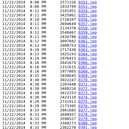
11/22/2014  8:08 PM      2571326 
0352.jpg
11/22/2014  8:08 PM      1933799 
0353.jpg
11/22/2014  8:12 PM      2101951 
0354.jpg
11/22/2014  8:11 PM      3425061 
0355.jpg
11/22/2014  8:10 PM      2728347 
0356.jpg
11/22/2014  8:11 PM      2694649 
0357.jpg
11/22/2014  8:11 PM      2134378 
0358.jpg
11/22/2014  8:12 PM      3548467 
0359.jpg
11/22/2014  8:11 PM      2434786 
0360.jpg
11/22/2014  8:12 PM      3097682 
0361.jpg
11/22/2014  8:12 PM      2908753 
0362.jpg
11/22/2014  8:10 PM      2717438 
0363.jpg
11/22/2014  8:13 PM      1625243 
0364.jpg
11/22/2014  8:19 PM      2976415 
0365.jpg
11/22/2014  8:16 PM      2641674 
0366.jpg
11/22/2014  8:16 PM      2151615 
0367.jpg
11/22/2014  8:16 PM      1977005 
0368.jpg
11/22/2014  8:15 PM      1838645 
0369.jpg
11/22/2014  8:30 PM      3022247 
0370.jpg
11/22/2014  8:30 PM      2203448 
0371.jpg
11/22/2014  8:30 PM      3400224 
0372.jpg
11/22/2014  8:30 PM      2612253 
0373.jpg
11/22/2014  8:30 PM      2423110 
0374.jpg
11/22/2014  8:29 PM      2731911 
0375.jpg
11/22/2014  8:29 PM      2173395 
0376.jpg
11/22/2014  8:33 PM      2661685 
0377.jpg
11/22/2014  8:33 PM      2690457 
0378.jpg
11/22/2014  8:33 PM      3598527 
0379.jpg
11/22/2014  8:33 PM      3340273 
0380.jpg
11/22/2014  8:33 PM      2362270 
0381.jpg