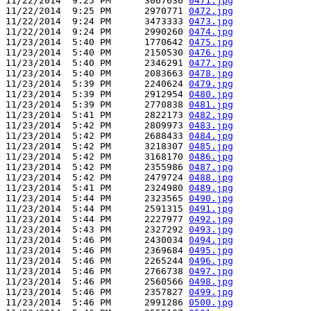
11/22/2014  9:25 PM      3067636 
0471.jpg
11/22/2014  9:25 PM      2970771 
0472.jpg
11/22/2014  9:24 PM      3473333 
0473.jpg
11/22/2014  9:24 PM      2990260 
0474.jpg
11/23/2014  5:40 PM      1770642 
0475.jpg
11/23/2014  5:40 PM      2150530 
0476.jpg
11/23/2014  5:40 PM      2346291 
0477.jpg
11/23/2014  5:40 PM      2083663 
0478.jpg
11/23/2014  5:39 PM      2240624 
0479.jpg
11/23/2014  5:39 PM      2912954 
0480.jpg
11/23/2014  5:39 PM      2770838 
0481.jpg
11/23/2014  5:41 PM      2822173 
0482.jpg
11/23/2014  5:42 PM      2809973 
0483.jpg
11/23/2014  5:42 PM      2688433 
0484.jpg
11/23/2014  5:42 PM      3218307 
0485.jpg
11/23/2014  5:42 PM      3168170 
0486.jpg
11/23/2014  5:42 PM      2355986 
0487.jpg
11/23/2014  5:42 PM      2479724 
0488.jpg
11/23/2014  5:41 PM      2324980 
0489.jpg
11/23/2014  5:44 PM      2323565 
0490.jpg
11/23/2014  5:44 PM      2591315 
0491.jpg
11/23/2014  5:44 PM      2227977 
0492.jpg
11/23/2014  5:43 PM      2327292 
0493.jpg
11/23/2014  5:46 PM      2430034 
0494.jpg
11/23/2014  5:46 PM      2369684 
0495.jpg
11/23/2014  5:46 PM      2265244 
0496.jpg
11/23/2014  5:46 PM      2766738 
0497.jpg
11/23/2014  5:46 PM      2560566 
0498.jpg
11/23/2014  5:46 PM      2357827 
0499.jpg
11/23/2014  5:46 PM      2991286 
0500.jpg