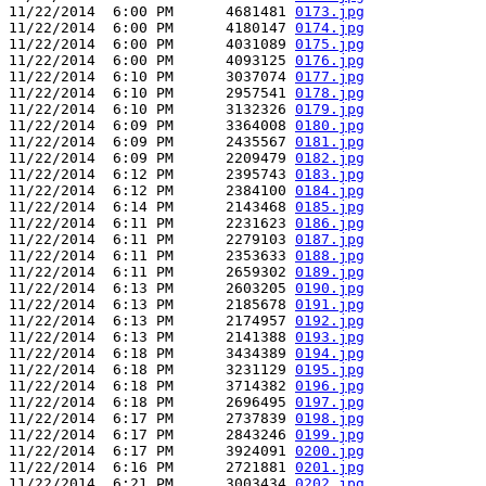
11/22/2014  6:00 PM      4681481 
0173.jpg
11/22/2014  6:00 PM      4180147 
0174.jpg
11/22/2014  6:00 PM      4031089 
0175.jpg
11/22/2014  6:00 PM      4093125 
0176.jpg
11/22/2014  6:10 PM      3037074 
0177.jpg
11/22/2014  6:10 PM      2957541 
0178.jpg
11/22/2014  6:10 PM      3132326 
0179.jpg
11/22/2014  6:09 PM      3364008 
0180.jpg
11/22/2014  6:09 PM      2435567 
0181.jpg
11/22/2014  6:09 PM      2209479 
0182.jpg
11/22/2014  6:12 PM      2395743 
0183.jpg
11/22/2014  6:12 PM      2384100 
0184.jpg
11/22/2014  6:14 PM      2143468 
0185.jpg
11/22/2014  6:11 PM      2231623 
0186.jpg
11/22/2014  6:11 PM      2279103 
0187.jpg
11/22/2014  6:11 PM      2353633 
0188.jpg
11/22/2014  6:11 PM      2659302 
0189.jpg
11/22/2014  6:13 PM      2603205 
0190.jpg
11/22/2014  6:13 PM      2185678 
0191.jpg
11/22/2014  6:13 PM      2174957 
0192.jpg
11/22/2014  6:13 PM      2141388 
0193.jpg
11/22/2014  6:18 PM      3434389 
0194.jpg
11/22/2014  6:18 PM      3231129 
0195.jpg
11/22/2014  6:18 PM      3714382 
0196.jpg
11/22/2014  6:18 PM      2696495 
0197.jpg
11/22/2014  6:17 PM      2737839 
0198.jpg
11/22/2014  6:17 PM      2843246 
0199.jpg
11/22/2014  6:17 PM      3924091 
0200.jpg
11/22/2014  6:16 PM      2721881 
0201.jpg
11/22/2014  6:21 PM      3003434 
0202.jpg