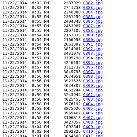
11/22/2014  8:32 PM      2387929 
0382.jpg
11/22/2014  8:32 PM      2741753 
0383.jpg
11/22/2014  8:32 PM      2340880 
0384.jpg
11/22/2014  8:55 PM      2361259 
0385.jpg
11/22/2014  8:55 PM      2404348 
0386.jpg
11/22/2014  8:55 PM      2463967 
0387.jpg
11/22/2014  8:55 PM      2297105 
0388.jpg
11/22/2014  8:54 PM      2153033 
0389.jpg
11/22/2014  8:54 PM      2166993 
0390.jpg
11/22/2014  8:54 PM      2661892 
0391.jpg
11/22/2014  8:57 PM      3814961 
0392.jpg
11/22/2014  8:57 PM      3431078 
0393.jpg
11/22/2014  8:57 PM      3795798 
0394.jpg
11/22/2014  8:57 PM      4246194 
0395.jpg
11/22/2014  8:57 PM      3312732 
0396.jpg
11/22/2014  8:57 PM      3849795 
0397.jpg
11/22/2014  8:56 PM      3674051 
0398.jpg
11/22/2014  8:56 PM      3923525 
0399.jpg
11/22/2014  8:56 PM      4024307 
0400.jpg
11/22/2014  8:59 PM      4061244 
0401.jpg
11/22/2014  8:59 PM      3243944 
0402.jpg
11/22/2014  8:58 PM      4025455 
0403.jpg
11/22/2014  8:58 PM      3976192 
0404.jpg
11/22/2014  8:58 PM      3875626 
0405.jpg
11/22/2014  8:58 PM      3965467 
0406.jpg
11/22/2014  8:58 PM      3106318 
0407.jpg
11/22/2014  8:58 PM      3427057 
0408.jpg
11/22/2014  9:04 PM      1892841 
0409.jpg
11/22/2014  9:02 PM      2892825 
0410.jpg
11/22/2014  9:01 PM      3864600 
0411.jpg