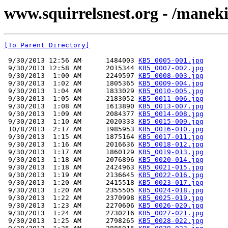
www.squirrelsnest.org - /manek
[To Parent Directory]
 9/30/2013 12:56 AM      1484003 
KB5_0005-001.jpg
 9/30/2013 12:58 AM      2015344 
KB5_0007-002.jpg
 9/30/2013  1:00 AM      2249597 
KB5_0008-003.jpg
 9/30/2013  1:02 AM      1805365 
KB5_0009-004.jpg
 9/30/2013  1:04 AM      1833029 
KB5_0010-005.jpg
 9/30/2013  1:05 AM      2183052 
KB5_0011-006.jpg
 9/30/2013  1:08 AM      1613890 
KB5_0013-007.jpg
 9/30/2013  1:09 AM      2084377 
KB5_0014-008.jpg
 9/30/2013  1:10 AM      2020333 
KB5_0015-009.jpg
 10/8/2013  2:17 AM      1985953 
KB5_0016-010.jpg
 9/30/2013  1:15 AM      1875164 
KB5_0017-011.jpg
 9/30/2013  1:16 AM      2016636 
KB5_0018-012.jpg
 9/30/2013  1:17 AM      1860129 
KB5_0019-013.jpg
 9/30/2013  1:18 AM      2076896 
KB5_0020-014.jpg
 9/30/2013  1:18 AM      2424963 
KB5_0021-015.jpg
 9/30/2013  1:19 AM      2136645 
KB5_0022-016.jpg
 9/30/2013  1:20 AM      2415518 
KB5_0023-017.jpg
 9/30/2013  1:20 AM      2355505 
KB5_0024-018.jpg
 9/30/2013  1:22 AM      2370998 
KB5_0025-019.jpg
 9/30/2013  1:23 AM      2270606 
KB5_0026-020.jpg
 9/30/2013  1:24 AM      2730216 
KB5_0027-021.jpg
 9/30/2013  1:25 AM      2798265 
KB5_0028-022.jpg